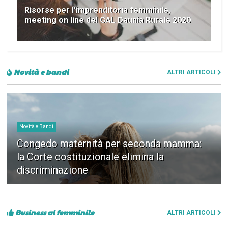
Risorse per l’imprenditoria femminile,
meeting on line del GAL Daunia Rurale 2020
Novità e bandi
ALTRI ARTICOLI
Novità e Bandi
Congedo maternità per seconda mamma:
la Corte costituzionale elimina la
discriminazione
Business al femminile
ALTRI ARTICOLI