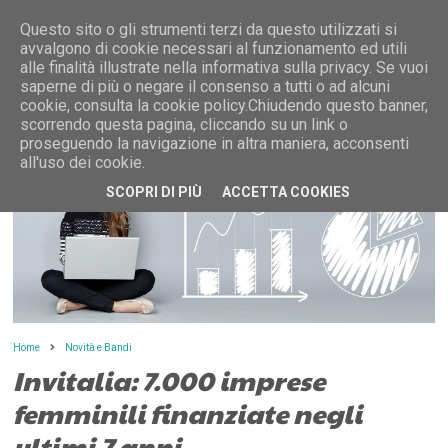
Questo sito o gli strumenti terzi da questo utilizzati si
avvalgono di cookie necessari al funzionamento ed utili
alle finalità illustrate nella informativa sulla privacy. Se vuoi
saperne di più o negare il consenso a tutti o ad alcuni
MENU
cookie, consulta la cookie policy.Chiudendo questo banner,
scorrendo questa pagina, cliccando su un link o
proseguendo la navigazione in altra maniera, acconsenti
all'uso dei cookie.
SCOPRI DI PIÙ
ACCETTA COOKIES
Home
Novità e Bandi
Invitalia: 7.000 imprese
femminili finanziate negli
ultimi 7 anni