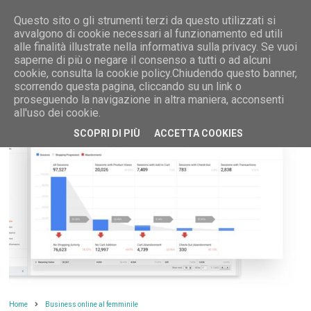
Questo sito o gli strumenti terzi da questo utilizzati si
avvalgono di cookie necessari al funzionamento ed utili
alle finalità illustrate nella informativa sulla privacy. Se vuoi
saperne di più o negare il consenso a tutti o ad alcuni
MENU
cookie, consulta la cookie policy.Chiudendo questo banner,
scorrendo questa pagina, cliccando su un link o
proseguendo la navigazione in altra maniera, acconsenti
all'uso dei cookie.
SCOPRI DI PIÙ
ACCETTA COOKIES
Home
Business online al femminile